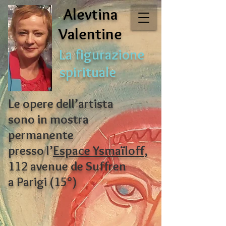
Alevtina
Valentine
La figurazione
spirituale
Le opere dell’artista
sono in mostra
permanente
presso l’
Espace Ysmaïloff
,
112 avenue de Suffren
a Parigi (15°)